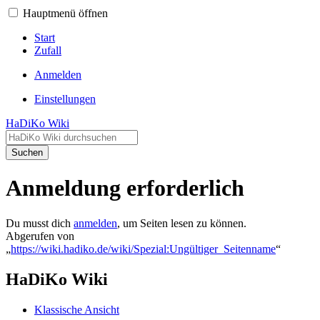
Hauptmenü öffnen
Start
Zufall
Anmelden
Einstellungen
HaDiKo Wiki
Suchen
Anmeldung erforderlich
Du musst dich
anmelden
, um Seiten lesen zu können.
Abgerufen von
„
https://wiki.hadiko.de/wiki/Spezial:Ungültiger_Seitenname
“
HaDiKo Wiki
Klassische Ansicht